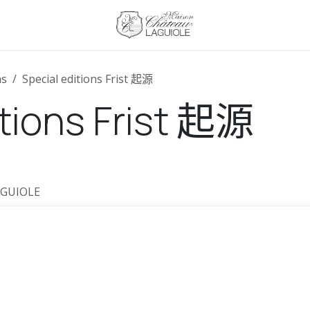
ns
Special editions Frist 起源
itions Frist 起源
AGUIOLE