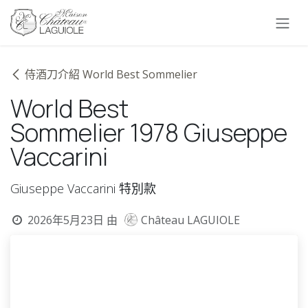
跳至內容
侍酒刀介紹 World Best Sommelier
World Best
Sommelier 1978 Giuseppe
Vaccarini
Giuseppe Vaccarini 特別款
2026年5月23日
由
Château LAGUIOLE